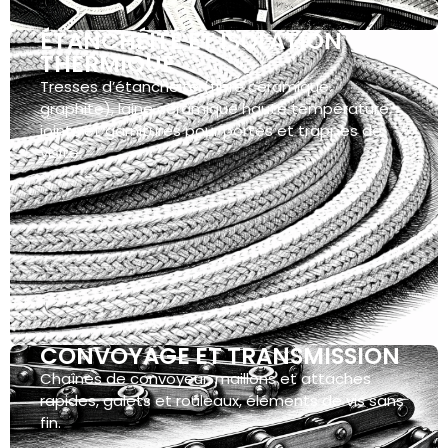
ÉTANCHÉITÉ ET ISOLATION
THERMIQUE
Tresses d’étanchéité (fibre céramique,
graphite), laine céramique haute température,
joints et garnitures pour portes et trappes de
visite.
CONVOYAGE ET TRANSMISSION
Chaînes de convoyeur, maillons et attaches
rapides, galets et rouleaux, éléments de vis sans
fin.